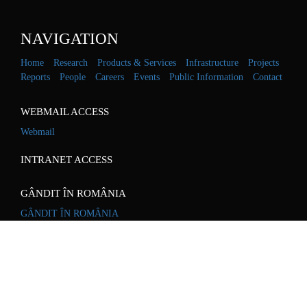
NAVIGATION
Home
Research
Products & Services
Infrastructure
Projects
Reports
People
Careers
Events
Public Information
Contact
WEBMAIL ACCESS
Webmail
INTRANET ACCESS
GÂNDIT ÎN ROMÂNIA
GÂNDIT ÎN ROMÂNIA