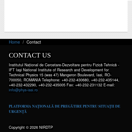
Home
Contact
CONTACT US
Institutul Național de Cercetare-Dezvoltare pentru Fizică Tehnică -
IFT Iaşi National Institute of Research and Development for
Technical Physics 15 (was 47) Mangeron Boulevard, Iasi, RO-
700050, ROMANIA Telephone: +40-232-430680, +40-232-435144,
+40-232-432290, +40-232-435005 Fax: +40-232-231132 E-mail:
info@phys-iasi.ro
PLATFORMA NAȚIONALĂ DE PREGĂTIRE PENTRU SITUAȚII DE
URGENȚĂ
Copyright © 2026 NIRDTP