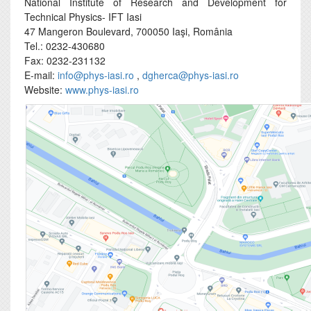
National Institute of Research and Development for
Technical Physics- IFT Iasi
47 Mangeron Boulevard, 700050 Iaşi, România
Tel.: 0232-430680
Fax: 0232-231132
E-mail:
info@phys-iasi.ro
,
dgherca@phys-iasi.ro
Website:
www.phys-iasi.ro