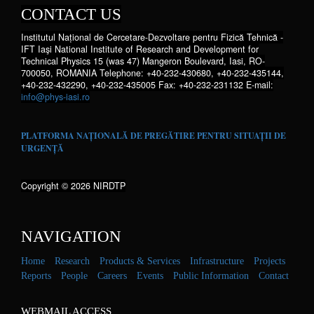
CONTACT US
Institutul Național de Cercetare-Dezvoltare pentru Fizică Tehnică -
IFT Iaşi National Institute of Research and Development for
Technical Physics 15 (was 47) Mangeron Boulevard, Iasi, RO-
700050, ROMANIA Telephone: +40-232-430680, +40-232-435144,
+40-232-432290, +40-232-435005 Fax: +40-232-231132 E-mail:
info@phys-iasi.ro
PLATFORMA NAȚIONALĂ DE PREGĂTIRE PENTRU SITUAȚII DE
URGENȚĂ
Copyright © 2026 NIRDTP
NAVIGATION
Home
Research
Products & Services
Infrastructure
Projects
Reports
People
Careers
Events
Public Information
Contact
WEBMAIL ACCESS