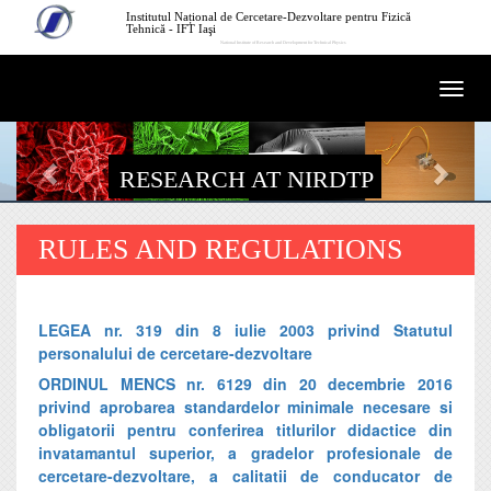
Skip to main content
Institutul Național de Cercetare-Dezvoltare pentru Fizică
Tehnică - IFT Iaşi
National Institute of Research and Development for Technical Physics
Togg
navi
RESEARCH AT NIRDTP
RULES AND REGULATIONS
LEGEA nr. 319 din 8 iulie 2003 privind Statutul
personalului de cercetare-dezvoltare
ORDINUL MENCS nr. 6129 din 20 decembrie 2016
privind aprobarea standardelor minimale necesare si
obligatorii pentru conferirea titlurilor didactice din
invatamantul superior, a gradelor profesionale de
cercetare-dezvoltare, a calitatii de conducator de