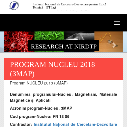
Skip to main content
Institutul Național de Cercetare-Dezvoltare pentru Fizică
Tehnică - IFT Iaşi
National Institute of Research and Development for Technical Physics
Togg
navi
RESEARCH AT NIRDTP
PROGRAM NUCLEU 2018
(3MAP)
Program NUCLEU 2018 (3MAP)
Denumirea programului-Nucleu: Magnetism, Materiale
Magnetice și Aplicatii
Acronim program-Nucleu: 3MAP
Cod program-Nucleu: PN 18 06
Contractor:
Institutul Național de Cercetare-Dezvoltare