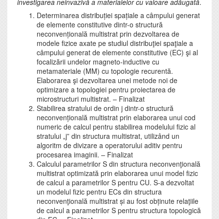
investigarea neinvazivă a materialelor cu valoare adăugată
.
Determinarea distribuției spațiale a câmpului generat
de elemente constitutive dintr-o structură
neconvențională multistrat prin dezvoltarea de
modele fizice axate pe studiul distribuţiei spaţiale a
câmpului generat de elemente constitutive (EC) şi al
focalizării undelor magneto-inductive cu
metamateriale (MM) cu topologie recurentă.
Elaborarea şi dezvoltarea unei metode noi de
optimizare a topologiei pentru proiectarea de
microstructuri multistrat. – Finalizat
Stabilirea stratului de ordin j dintr-o structură
neconvențională multistrat prin elaborarea unui cod
numeric de calcul pentru stabilirea modelului fizic al
stratului „j” din structura multistrat, utilizând un
algoritm de divizare a operatorului aditiv pentru
procesarea imaginii. – Finalizat
Calculul parametrilor S din structura neconvenţională
multistrat optimizată prin elaborarea unui model fizic
de calcul a parametrilor S pentru CU. S-a dezvoltat
un modelul fizic pentru ECs din structura
neconvenţională multistrat și au fost obținute relaţiile
de calcul a parametrilor S pentru structura topologică