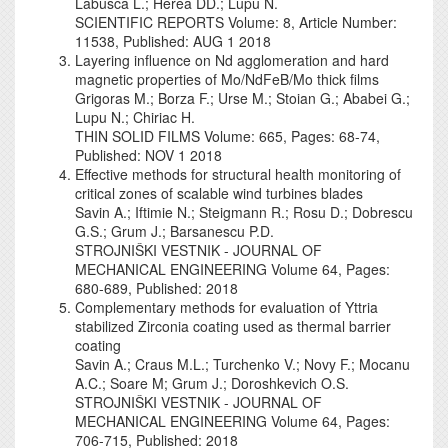
Labusca L.; Herea DD.; Lupu N.
SCIENTIFIC REPORTS Volume: 8, Article Number:
11538, Published: AUG 1 2018
Layering influence on Nd agglomeration and hard
magnetic properties of Mo/NdFeB/Mo thick films
Grigoras M.; Borza F.; Urse M.; Stoian G.; Ababei G.;
Lupu N.; Chiriac H.
THIN SOLID FILMS Volume: 665, Pages: 68-74,
Published: NOV 1 2018
Effective methods for structural health monitoring of
critical zones of scalable wind turbines blades
Savin A.; Iftimie N.; Steigmann R.; Rosu D.; Dobrescu
G.S.; Grum J.; Barsanescu P.D.
STROJNIŠKI VESTNIK - JOURNAL OF
MECHANICAL ENGINEERING Volume 64, Pages:
680-689, Published: 2018
Complementary methods for evaluation of Yttria
stabilized Zirconia coating used as thermal barrier
coating
Savin A.; Craus M.L.; Turchenko V.; Novy F.; Mocanu
A.C.; Soare M; Grum J.; Doroshkevich O.S.
STROJNIŠKI VESTNIK - JOURNAL OF
MECHANICAL ENGINEERING Volume 64, Pages:
706-715, Published: 2018