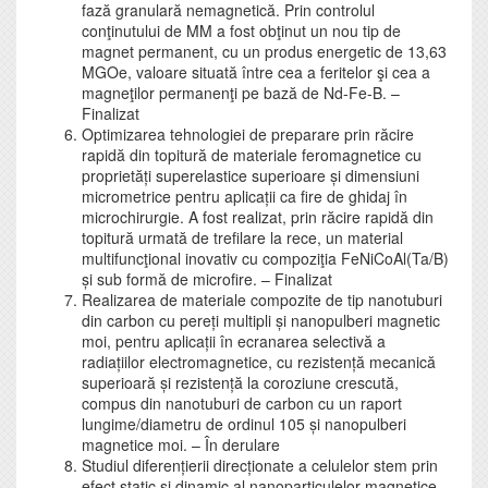
fază granulară nemagnetică. Prin controlul
conţinutului de MM a fost obţinut un nou tip de
magnet permanent, cu un produs energetic de 13,63
MGOe, valoare situată între cea a feritelor şi cea a
magneţilor permanenţi pe bază de Nd-Fe-B. –
Finalizat
Optimizarea tehnologiei de preparare prin răcire
rapidă din topitură de materiale feromagnetice cu
proprietăți superelastice superioare și dimensiuni
micrometrice pentru aplicații ca fire de ghidaj în
microchirurgie. A fost realizat, prin răcire rapidă din
topitură urmată de trefilare la rece, un material
multifuncţional inovativ cu compoziţia FeNiCoAl(Ta/B)
și sub formă de microfire. – Finalizat
Realizarea de materiale compozite de tip nanotuburi
din carbon cu pereți multipli și nanopulberi magnetic
moi, pentru aplicații în ecranarea selectivă a
radiațiilor electromagnetice, cu rezistență mecanică
superioară și rezistență la coroziune crescută,
compus din nanotuburi de carbon cu un raport
lungime/diametru de ordinul 105 și nanopulberi
magnetice moi. – În derulare
Studiul diferențierii direcționate a celulelor stem prin
efect static și dinamic al nanoparticulelor magnetice.