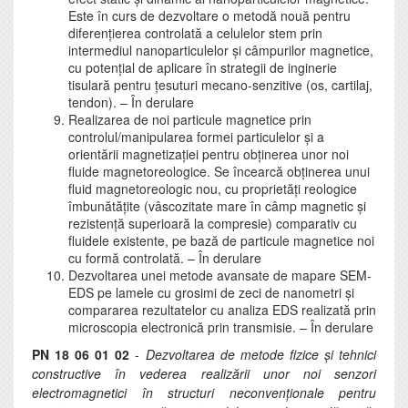
Este în curs de dezvoltare o metodă nouă pentru
diferențierea controlată a celulelor stem prin
intermediul nanoparticulelor și câmpurilor magnetice,
cu potențial de aplicare în strategii de inginerie
tisulară pentru țesuturi mecano-senzitive (os, cartilaj,
tendon). – În derulare
Realizarea de noi particule magnetice prin
controlul/manipularea formei particulelor și a
orientării magnetizației pentru obținerea unor noi
fluide magnetoreologice. Se încearcă obținerea unui
fluid magnetoreologic nou, cu proprietăți reologice
îmbunătățite (vâscozitate mare în câmp magnetic și
rezistență superioară la compresie) comparativ cu
fluidele existente, pe bază de particule magnetice noi
cu formă controlată. – În derulare
Dezvoltarea unei metode avansate de mapare SEM-
EDS pe lamele cu grosimi de zeci de nanometri și
compararea rezultatelor cu analiza EDS realizată prin
microscopia electronică prin transmisie. – În derulare
PN 18 06 01 02
-
Dezvoltarea de metode fizice și tehnici
constructive în vederea realizării unor noi senzori
electromagnetici în structuri neconvenționale pentru