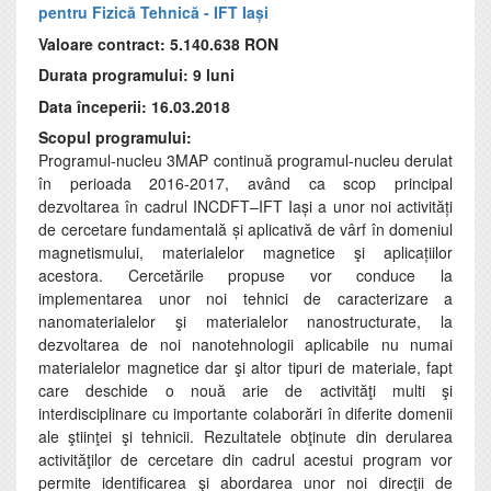
pentru Fizică Tehnică - IFT Iași
Valoare contract: 5.140.638 RON
Durata programului: 9 luni
Data începerii: 16.03.2018
Scopul programului:
Programul-nucleu 3MAP continuă programul-nucleu derulat
în perioada 2016-2017, având ca scop principal
dezvoltarea în cadrul INCDFT–IFT Iași a unor noi activități
de cercetare fundamentală și aplicativă de vârf în domeniul
magnetismului, materialelor magnetice şi aplicațiilor
acestora. Cercetările propuse vor conduce la
implementarea unor noi tehnici de caracterizare a
nanomaterialelor şi materialelor nanostructurate, la
dezvoltarea de noi nanotehnologii aplicabile nu numai
materialelor magnetice dar şi altor tipuri de materiale, fapt
care deschide o nouă arie de activităţi multi şi
interdisciplinare cu importante colaborări în diferite domenii
ale ştiinţei şi tehnicii. Rezultatele obţinute din derularea
activităţilor de cercetare din cadrul acestui program vor
permite identificarea şi abordarea unor noi direcţii de