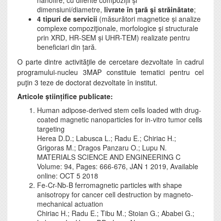
dimensiuni/diametre,
livrate în ţară
şi străinătate
;
4 tipuri de servicii
(măsurători magnetice și analize
complexe compoziţionale, morfologice şi structurale
prin XRD, HR-SEM și UHR-TEM) realizate pentru
beneficiari din țară.
O parte dintre activităţile de cercetare dezvoltate în cadrul
programului-nucleu 3MAP constituie tematici pentru cel
puţin 3 teze de doctorat dezvoltate în institut.
Articole științifice publicate:
Human adipose-derived stem cells loaded with drug-
coated magnetic nanoparticles for in-vitro tumor cells
targeting
Herea D.D.; Labusca L.; Radu E.; Chiriac H.;
Grigoras M.; Dragos Panzaru O.; Lupu N.
MATERIALS SCIENCE AND ENGINEERING C
Volume: 94, Pages: 666-676, JAN 1 2019, Available
online: OCT 5 2018
Fe-Cr-Nb-B ferromagnetic particles with shape
anisotropy for cancer cell destruction by magneto-
mechanical actuation
Chiriac H.; Radu E.; Tibu M.; Stoian G.; Ababei G.;