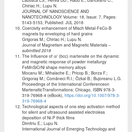
Chiriac H.; Lupu N.
JOURNAL OF NANOSCIENCE AND
NANOTECHNOLOGY Volume: 18, Issue: 7, Pages:
5143-5153, Published: JUL 2018
Coercivity enhancement of Misch Metal-FeCo-B
magnets by enveloping of hard grains
Grigoras M.; Chiriac H.; Lupu N.
Journal of Magnetism and Magnetic Materials –
submitted 2018
The Influence of α′ (bcc) martensite on the dynamic
and magnetic response of powder metallurgy
FeMnSiCrNi shape memory alloys
Mocanu M.; Mihalache E.; Pricop B.; Borza F.;
Grigoraș M.; Comăneci R.I.; Özkal B.; Bujoreanu L.G.
Proceedings of the International Conferenceon
MartensiticTransformations: Chicago, ISBN 978-3-
319-76968-4 (eBook),
https://doi.org/10.1007/978-3-
319-76968-4
Technological aspects of one-step activation method
for silent and ultrasound assisted electroless
deposition of Ni-P thick films
Dimitriu E.; Lupu N.
International Journal of Emerging Technology and