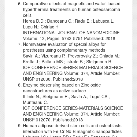
Comparative effects of magnetic and water -based
hyperthermia treatments on human osteosarcoma
cells
Herea D.D.; Danceanu C.; Radu E.; Labusca L.;
Lupu N.; Chiriac H.
INTERNATIONAL JOURNAL OF NANOMEDICINE
Volume: 13, Pages: 5743-5751 Published: 2018
Noninvasive evaluation of special alloys for
prostheses using complementary methods
Savin A.; Vizureanu P.; Prevorovsky Z.; Chlada M.;
Krofta J.; Baltatu MS.; Istrate B.; Steigmann R.
IOP CONFERENCE SERIES-MATERIALS SCIENCE
AND ENGINEERING Volume: 374, Article Number:
UNSP 012030, Published:2018
Enzyme biosensing based on Zinc oxide
nanostructures as active surface
Iftimie N.; Steigmann R.; Savin A.; Tugui CA.;
Munteanu C.
IOP CONFERENCE SERIES-MATERIALS SCIENCE
AND ENGINEERING Volume: 374, Article Number:
UNSP 012070, Published:2018
Human adipose derived stem cells and osteoblasts
interaction with Fe-Cr-Nb-B magnetic nanoparticles
Labusca LS.; Herea DD.; Radu E.; Danceanu C.;