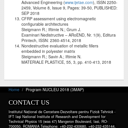
Advanced Engineering (
www.ijetae.com
), ISSN 2250-
2459, Volume 8, Issue 9, Pages: 39-50, PUBLISHED:
SEP 2018
CFRP assessment using electromagnetic
configurable architectures
Steigmann R.; Iftimie N.; Grum J.
Examinari Nedistructive – ARoEND, Nr. 1(9), Editura
Printech, ISSN: 2360-4514, 2018
Nondestructive evaluation of metallic fillers
embedded in polyester matrix
Steigmann R.; Savin A.; Iftimie N.
MATERIALE PLASTICE, 55, 3, pp. 410-413, 2018
Home
Program NUCLEU 2018 (3MAP)
CONTACT US
Institutul Național de Cercetare-Dezvoltare pentru Fizică Tehnică -
IFT Iaşi National Institute of Research and Development for
Technical Physics 15 (was 47) Mangeron Boulevard, Iasi, RO-
700050, ROMANIA Telephone: +40-232-430680, +40-232-435144,