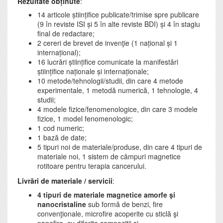
Rezultate obținute
:
14 articole științifice publicate/trimise spre publicare
(9 în reviste ISI și 5 în alte reviste BDI) și 4 în stagiu
final de redactare;
2 cereri de brevet de invenţie (1 național și 1
internațional);
16 lucrǎri științifice comunicate la manifestǎri
științifice naționale și internaționale;
10 metode/tehnologii/studii, din care 4 metode
experimentale, 1 metodă numerică, 1 tehnologie, 4
studii;
4 modele fizice/fenomenologice, din care 3 modele
fizice, 1 model fenomenologic;
1 cod numeric;
1 bază de date;
5 tipuri noi de materiale/produse, din care 4 tipuri de
materiale noi, 1 sistem de câmpuri magnetice
rotitoare pentru terapia cancerului.
Livrări de materiale / servicii
:
4 tipuri de materiale magnetice amorfe şi
nanocristaline
sub formă de benzi, fire
convenţionale, microfire acoperite cu sticlă şi
nanofire, cu diferite compoziții și