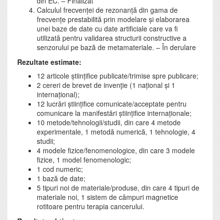
din EC. – Finalizat
Calculul frecvenței de rezonanță din gama de
frecvențe prestabilită prin modelare și elaborarea
unei baze de date cu date artificiale care va fi
utilizată pentru validarea structurii constructive a
senzorului pe bază de metamateriale. – În derulare
Rezultate estimate:
12 articole științifice publicate/trimise spre publicare;
2 cereri de brevet de invenţie (1 național și 1
internațional);
12 lucrǎri științifice comunicate/acceptate pentru
comunicare la manifestǎri științifice internaționale;
10 metode/tehnologii/studii, din care 4 metode
experimentale, 1 metodă numerică, 1 tehnologie, 4
studii;
4 modele fizice/fenomenologice, din care 3 modele
fizice, 1 model fenomenologic;
1 cod numeric;
1 bază de date;
5 tipuri noi de materiale/produse, din care 4 tipuri de
materiale noi, 1 sistem de câmpuri magnetice
rotitoare pentru terapia cancerului.