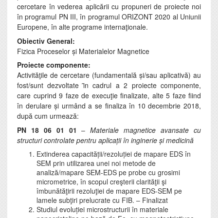
cercetare în vederea aplicării cu propuneri de proiecte noi
în programul PN III, în programul ORIZONT 2020 al Uniunii
Europene, în alte programe internaţionale.
Obiectiv General:
Fizica Proceselor și Materialelor Magnetice
Proiecte componente:
Activităţile de cercetare (fundamentală și/sau aplicativă) au
fost/sunt dezvoltate ȋn cadrul a 2 proiecte componente,
care cuprind 9 faze de execuţie finalizate, alte 5 faze fiind
în derulare și urmând a se finaliza în 10 decembrie 2018,
după cum urmează:
PN 18 06 01 01
–
Materiale magnetice avansate cu
structuri controlate pentru aplicații în inginerie și medicină
Extinderea capacității/rezoluției de mapare EDS în
SEM prin utilizarea unei noi metode de
analiză/mapare SEM-EDS pe probe cu grosimi
micrometrice, în scopul creşterii clarităţii şi
îmbunătăţirii rezoluţiei de mapare EDS-SEM pe
lamele subţiri prelucrate cu FIB. – Finalizat
Studiul evoluției microstructurii în materiale