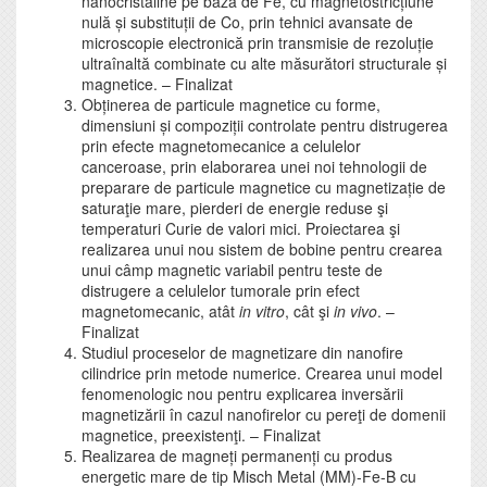
nanocristaline pe bază de Fe, cu magnetostricțiune
nulă și substituții de Co, prin tehnici avansate de
microscopie electronică prin transmisie de rezoluție
ultraînaltă combinate cu alte măsurători structurale și
magnetice. – Finalizat
Obținerea de particule magnetice cu forme,
dimensiuni și compoziții controlate pentru distrugerea
prin efecte magnetomecanice a celulelor
canceroase, prin elaborarea unei noi tehnologii de
preparare de particule magnetice cu magnetizație de
saturaţie mare, pierderi de energie reduse şi
temperaturi Curie de valori mici. Proiectarea şi
realizarea unui nou sistem de bobine pentru crearea
unui câmp magnetic variabil pentru teste de
distrugere a celulelor tumorale prin efect
magnetomecanic, atât
in vitro
, cât şi
in vivo
. –
Finalizat
Studiul proceselor de magnetizare din nanofire
cilindrice prin metode numerice. Crearea unui model
fenomenologic nou pentru explicarea inversării
magnetizării în cazul nanofirelor cu pereţi de domenii
magnetice, preexistenţi. – Finalizat
Realizarea de magneți permanenți cu produs
energetic mare de tip Misch Metal (MM)-Fe-B cu