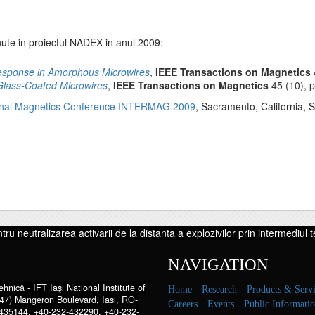
tinute in proiectul NADEX in anul 2009:
esponse in Amorphous Microwires
,
IEEE Transactions on Magnetics
 Glass-Coated Microwires
,
IEEE Transactions on Magnetics
45 (10), 
ional Magnetics Conference INTERMAG 2009
, Sacramento, California, S
u neutralizarea activarii de la distanta a explozivilor prin intermediul 
NAVIGATION
hnică - IFT Iaşi National Institute of
Home
Research
Products & Servi
47) Mangeron Boulevard, Iasi, RO-
Careers
Events
Public Informati
435144, +40-232-432290, +40-232-