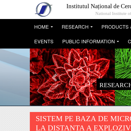
Skip to main content
Institutul Național de Cer
National Institute
HOME
RESEARCH
PRODUCTS 
...
...
EVENTS
PUBLIC INFORMATION
C
...
RESEARCH
SISTEM PE BAZA DE MIC
LA DISTANTA A EXPLOZI