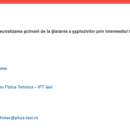
eutralizarea
a
ctivarii de la
d
istanta a
ex
plozivilor prin intermediul
rame
ru Fizica Tehnica – IFT Iasi
hiriac@phys-iasi.ro