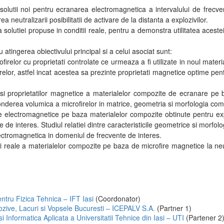
 solutii noi pentru ecranarea electromagnetica a intervalului de frecv
eutralizarii posibilitatii de activare de la distanta a explozivilor.
utiei propuse in conditii reale, pentru a demonstra utilitatea acesteia 
 atingerea obiectivului principal si a celui asociat sunt:
firelor cu proprietati controlate ce urmeaza a fi utilizate in noul mate
ofirelor, astfel incat acestea sa prezinte proprietati magnetice optime pen
rii si proprietatilor magnetice a materialelor compozite de ecranare p
ponderea volumica a microfirelor in matrice, geometria si morfologia com
e electromagnetice pe baza materialelor compozite obtinute pentru expe
 de interes. Studiul relatiei dintre caracteristicile geometrice si morfolo
ctromagnetica in domeniul de frecvente de interes.
ditii reale a materialelor compozite pe baza de microfire magnetice la neu
entru Fizica Tehnica – IFT Iasi
(Coordonator)
orozive, Lacuri si Vopsele Bucuresti – ICEPALV S.A.
(Partner 1)
i Informatica Aplicata a Universitatii Tehnice din Iasi – UTI
(Partener 2