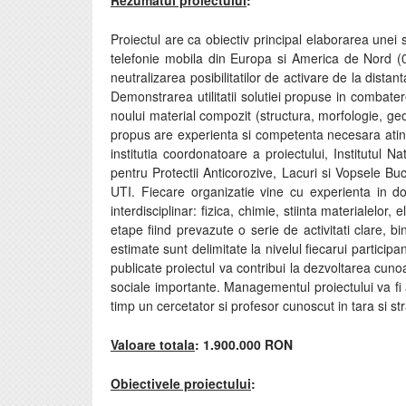
Rezumatul proiectului
:
Proiectul are ca obiectiv principal elaborarea unei 
telefonie mobila din Europa si America de Nord (
neutralizarea posibilitatilor de activare de la dista
Demonstrarea utilitatii solutiei propuse in combate
noului material compozit (structura, morfologie, ge
propus are experienta si competenta necesara atingeri
institutia coordonatoare a proiectului, Institutul N
pentru Protectii Anticorozive, Lacuri si Vopsele Buc
UTI. Fiecare organizatie vine cu experienta in dom
interdisciplinar: fizica, chimie, stiinta materialelor,
etape fiind prevazute o serie de activitati clare, 
estimate sunt delimitate la nivelul fiecarui participa
publicate proiectul va contribui la dezvoltarea cuno
sociale importante. Managementul proiectului va fi 
timp un cercetator si profesor cunoscut in tara si str
Valoare totala
:
1.900.000 RON
Obiectivele proiectului
: