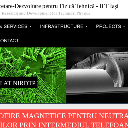
cetare-Dezvoltare pentru Fizică Tehnică - IFT Iaşi
 of Research and Development for Technical Physics
& SERVICES
INFRASTRUCTURE
PROJECTS
...
...
..
ONTACT
 AT NIRDTP
ROFIRE MAGNETICE PENTRU NEUTRA
VILOR PRIN INTERMEDIUL TELEFOA