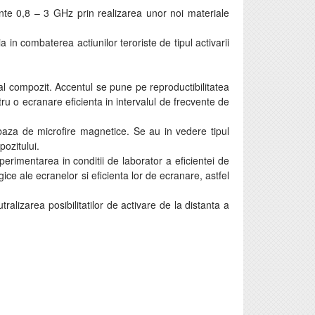
ente 0,8 – 3 GHz prin realizarea unor noi materiale
in combaterea actiunilor teroriste de tipul activarii
rial compozit. Accentul se pune pe reproductibilitatea
tru o ecranare eficienta in intervalul de frecvente de
e baza de microfire magnetice. Se au in vedere tipul
pozitului.
rimentarea in conditii de laborator a eficientei de
gice ale ecranelor si eficienta lor de ecranare, astfel
tralizarea posibilitatilor de activare de la distanta a
)