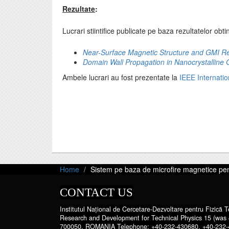
Rezultate
:
Lucrari stiintifice publicate pe baza rezultatelor ob
Near-Surface Magnetic Structure and GMI R
Domain Wall Propagation in Nanocrystalline
Ambele lucrari au fost prezentate la
IEEE Internat
Home
Sistem pe baza de microfire magnetice pentr
CONTACT US
Institutul Național de Cercetare-Dezvoltare pentru Fizică Te
Research and Development for Technical Physics 15 (was 
700050, ROMANIA Telephone: +40-232-430680, +40-232-