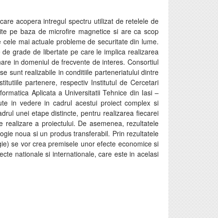
care acopera intregul spectru utilizat de retelele de
ite pe baza de microfire magnetice si are ca scop
ntre cele mai actuale probleme de securitate din lume.
 de grade de libertate pe care le implica realizarea
nare in domeniul de frecvente de interes. Consortiul
 sunt realizabile in conditiile parteneriatului dintre
itutiile partenere, respectiv Institutul de Cercetari
formatica Aplicata a Universitatii Tehnice din Iasi –
vute in vedere in cadrul acestui proiect complex si
 cadrul unei etape distincte, pentru realizarea fiecarei
de realizare a proiectului. De asemenea, rezultatele
ologie noua si un produs transferabil. Prin rezultatele
logie) se vor crea premisele unor efecte economice si
te nationale si internationale, care este in acelasi