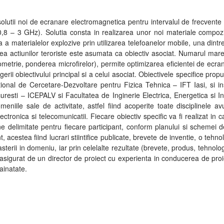
solutii noi de ecranare electromagnetica pentru intervalul de frecvente 
0,8 – 3 GHz). Solutia consta in realizarea unor noi materiale compoz
nta a materialelor explozive prin utilizarea telefoanelor mobile, una di
rea actiunilor teroriste este asumata ca obiectiv asociat. Numarul mare
ometrie, ponderea microfirelor), permite optimizarea eficientei de ecra
i obiectivului principal si a celui asociat. Obiectivele specifice propuse
ational de Cercetare-Dezvoltare pentru Fizica Tehnica – IFT Iasi, si inst
uresti – ICEPALV si Facultatea de Inginerie Electrica, Energetica si In
eniile sale de activitate, astfel fiind acoperite toate disciplinele a
 electronica si telecomunicatii. Fiecare obiectiv specific va fi realizat in
bine delimitate pentru fiecare participant, conform planului si schemei 
nt, acestea fiind lucrari stiintifice publicate, brevete de inventie, o tehn
asterii in domeniu, iar prin celelalte rezultate (brevete, produs, tehno
asigurat de un director de proiect cu experienta in conducerea de proiec
ainatate.