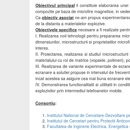
Obiectivul principal
il constituie elaborarea unei
compozite pe baza de microfire magnetice, in vederea n
Ca
obiectiv asociat
ne-am propus experimentarea sol
de la distanta a materialelor explozive.
Obiectivele specifice
necesare a fi realizate pentru
I. Realizarea noii tehnologii pentru prepararea micro
dimensiunilor, microstructurii si proprietatilor micr
interes.
II. Proiectarea, realizarea si studiul microstructu
materialului cu rol de matrice (vopsele, polimeri), 
III. Realizarea de variante experimentale de ecran
ecranare a solutiei propuse in intervalul de frecvente
incat acestea sa asigure cea mai buna ecranare ele
IV. Demonstrarea functionalitatii si utilitatii in con
explozivilor prin intermediul telefoanelor mobile.
Consortiu
:
Institutul National de Cercetare-Dezvoltare p
Institutul de Cercetari pentru Protectii Antic
Facultatea de Inginerie Electrica, Energetica s