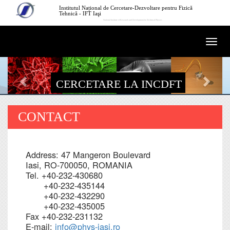
Mergi la conţinutul principal
Institutul Național de Cercetare-Dezvoltare pentru Fizică
Tehnică - IFT Iaşi
National Institute of Research and Development for Technical Physics
Togg
navi
CERCETARE LA INCDFT
CONTACT
Address: 47 Mangeron Boulevard
Iasi, RO-700050, ROMANIA
Tel. +40-232-430680
+40-232-435144
+40-232-432290
+40-232-435005
Fax +40-232-231132
E-mail:
info@phys-iasi.ro