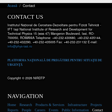
Acasă
Contact
CONTACT US
Institutul Național de Cercetare-Dezvoltare pentru Fizică Tehnică -
IFT Iaşi National Institute of Research and Development for
Technical Physics 15 (was 47) Mangeron Boulevard, Iasi, RO-
700050, ROMANIA Telephone: +40-232-430680, +40-232-435144,
+40-232-432290, +40-232-435005 Fax: +40-232-231132 E-mail:
info@phys-iasi.ro
PLATFORMA NAȚIONALĂ DE PREGĂTIRE PENTRU SITUAȚII DE
URGENȚĂ
Copyright © 2026 NIRDTP
NAVIGATION
Home
Research
Products & Services
Infrastructure
Projects
Reports
People
Careers
Events
Public Information
Contact