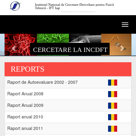
Mergi la conţinutul principal
Institutul Național de Cercetare-Dezvoltare pentru Fizică
Tehnică - IFT Iaşi
National Institute of Research and Development for Technical Physics
Togg
navi
CERCETARE LA INCDFT
REPORTS
Raport de Autoevaluare 2002 - 2007
Raport Anual 2008
Raport Anual 2009
Raport anual 2010
Raport anual 2011