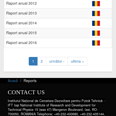
Raport anual 2012
Raport anual 2013
Raport anual 2014
Raport anual 2015
Raport anual 2016
1
2
următor ›
ultima »
Acasă
Reports
CONTACT US
Institutul Național de Cercetare-Dezvoltare pentru Fizică Tehnică -
IFT Iaşi National Institute of Research and Development for
Technical Physics 15 (was 47) Mangeron Boulevard, Iasi, RO-
700050, ROMANIA Telephone: +40-232-430680, +40-232-435144,